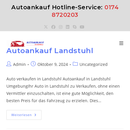
Zum
Autoankauf Hotline-Service:
0174
Inhalt
8720203
springen
Autoankauf Landstuhl
Beitrags-
Beitrag
Beitrags-
Admin
Oktober 9, 2024
Uncategorized
Autor:
veröffentlicht:
Kategorie:
Auto verkaufen in Landstuhl Autoankauf in Landstuhl
UmgebungIhr Auto in Landstuhl zu Verkaufen, ohne einen
Vermittler einzuschalten, ist eine gute Möglichkeit, den
besten Preis für das Fahrzeug zu erzielen. Dies…
Autoankauf
Weiterlesen
Landstuhl