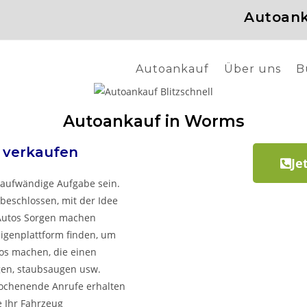
Autoank
Autoankauf
Über uns
B
Autoankauf in Worms
s
verkaufen
Je
eaufwändige Aufgabe sein.
beschlossen, mit der Idee
 Autos Sorgen machen
igenplattform finden, um
tos machen, die einen
gen, staubsaugen usw.
ochenende Anrufe erhalten
e Ihr Fahrzeug