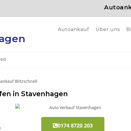
Autoank
Autoankauf
Über uns
B
hagen
zed
fen in Stavenhagen
0174 8720 203
n