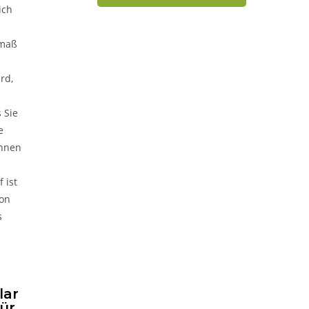
ich
tmaß
rd,
 Sie
e
Ihnen
 ist
ion
s
lar
für