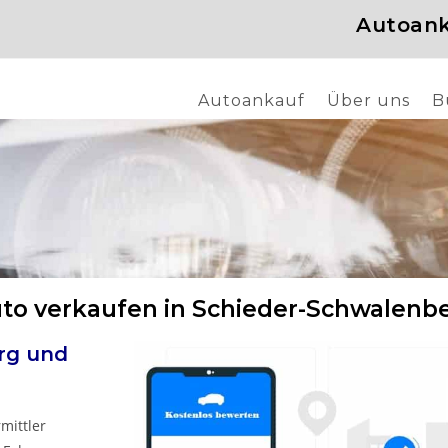
Autoank
Autoankauf
Über uns
B
to verkaufen in Schieder-Schwalenb
erg
und
mittler