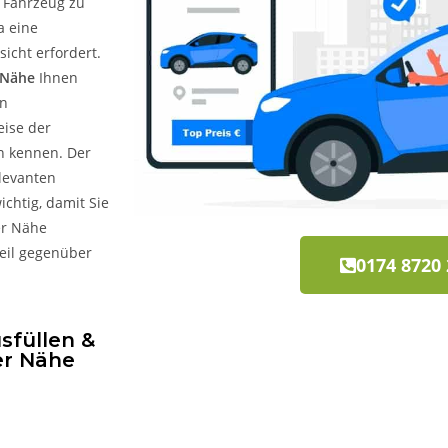
s Fahrzeug zu
a eine
icht erfordert.
 Nähe
Ihnen
en
eise der
n kennen. Der
elevanten
ichtig, damit Sie
er Nähe
teil gegenüber
0174 8720
sfüllen &
er Nähe