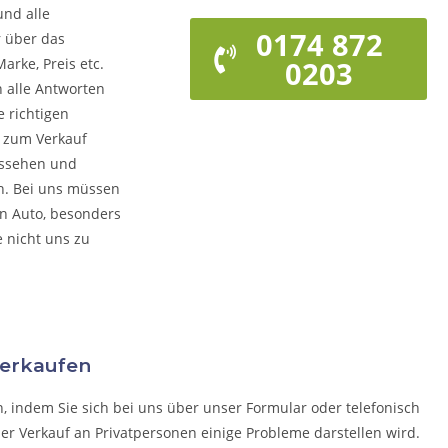
und alle
0174 872
r über das
arke, Preis etc.
0203
n alle Antworten
 richtigen
o zum Verkauf
ussehen und
rn. Bei uns müssen
on Auto, besonders
e nicht uns zu
verkaufen
n, indem Sie sich bei uns über unser Formular oder telefonisch
der Verkauf an Privatpersonen einige Probleme darstellen wird.