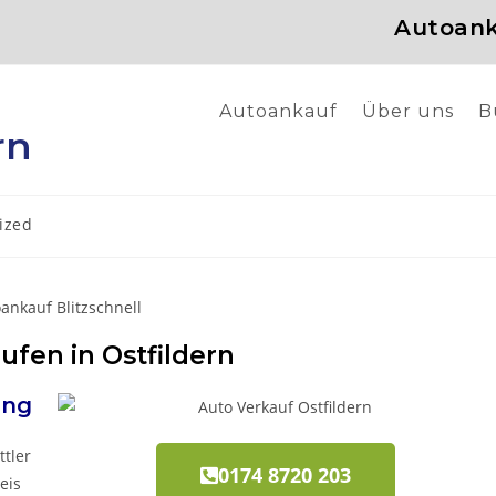
Autoank
Autoankauf
Über uns
B
rn
ized
ufen in Ostfildern
ng
ttler
0174 8720 203
eis