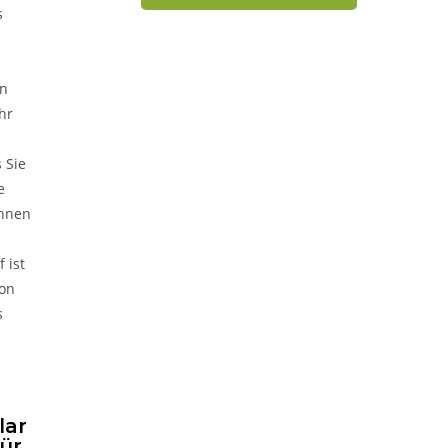
s
en
hr
 Sie
e
Ihnen
 ist
ion
s
lar
für