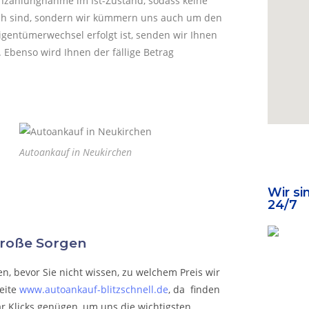
 Inzahlungnahme im Ist-Zustand, sodass keine
ich sind, sondern wir kümmern uns auch um den
igentümerwechsel erfolgt ist, senden wir Ihnen
Ebenso wird Ihnen der fällige Betrag
Autoankauf in Neukirchen
Wir si
24/7
große Sorgen
, bevor Sie nicht wissen, zu welchem ​​Preis wir
eite
www.autoankauf-blitzschnell.de
, da finden
aar Klicks genügen, um uns die wichtigsten