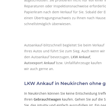
abgeschlossen. Sie profitieren nicht nur von einer
Reparaturen oder Inspektionsnachweise erforderl
Papierkram nach dem Verkauf für Sie. Sobald der E
einen Übertragungsnachweis zu Ihnen nach Hause. 
schnellstmöglich überwiesen.
Autoankauf-blitzschnell
begleitet Sie beim Verkauf
Ihres Autos und führt Sie zum Sieg.
Auch wenn wir
den Autoankauf bevorzugen,
LKW Ankauf,
Autoexport Ankauf
bzw. Unfallfahrzeuge kaufen
wir auch gerne an.
LKW Ankauf in Neukirchen ohne 
In Neukirchen können Sie keine Entscheidung treffen
Ihren
Gebrauchtwagen
kaufen. Gehen Sie auf die S
Sie, das intuitiv und einfach auszufüllen ist. Ein p