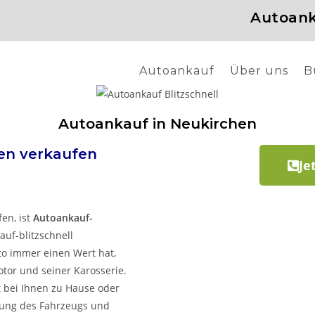
Autoank
Autoankauf
Über uns
B
Autoankauf in Neukirchen
hen
verkaufen
Je
en, ist
Autoankauf-
auf-blitzschnell
uto immer einen Wert hat,
tor und seiner Karosserie.
 bei Ihnen zu Hause oder
tung des Fahrzeugs und