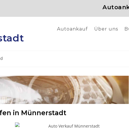
Autoank
Autoankauf
Über uns
B
tadt
ed
fen in Münnerstadt