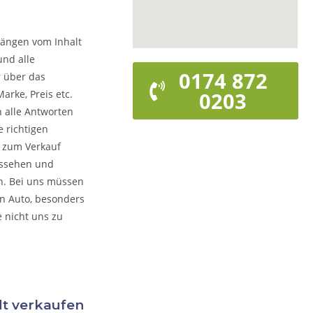
hängen vom Inhalt
und alle
0174 872
r über das
arke, Preis etc.
0203
n alle Antworten
 richtigen
o zum Verkauf
ussehen und
rn. Bei uns müssen
on Auto, besonders
e nicht uns zu
dt verkaufen