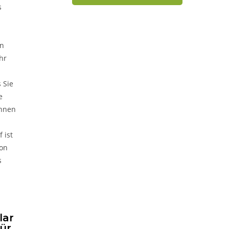
s
en
hr
 Sie
e
Ihnen
 ist
ion
s
lar
für