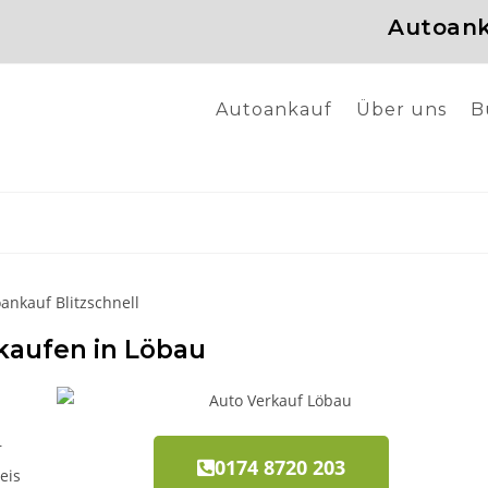
Autoank
Autoankauf
Über uns
B
kaufen in Löbau
r
0174 8720 203
eis