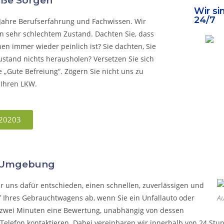
oße Sorgen
Wir si
24/7
 Jahre Berufserfahrung und Fachwissen. Wir
n sehr schlechtem Zustand. Dachten Sie, dass
en immer wieder peinlich ist? Sie dachten, Sie
stand nichts herausholen? Versetzen Sie sich
e „Gute Befreiung“. Zögern Sie nicht uns zu
 Ihren LKW.
20203
d Umgebung
r uns dafür entschieden, einen schnellen, zuverlässigen und
f Ihres Gebrauchtwagens
ab, wenn Sie ein Unfallauto oder
Au
s zwei Minuten eine Bewertung
, unabhängig von dessen
Telefon kontaktieren.
Dabei vereinbaren wir innerhalb von 24 Stu