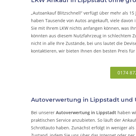
LKW Ankauf in Lippstadt ohne gr
„Autoankauf Blitzschnell“
verfügt über mehr als 15
haben Tausende von Autos angekauft, viele davon i
Sie mit Ihrem LKW nichts anfangen können, was Ihn
könnten aus diesem Nutzfahrzeug in schlechtem Zu
nicht in alle Ihre Zustände, bei
uns
lautet die Devis
kontaktieren, wir bieten Ihnen den besten Preis für
0174 87
Autoverwertung in Lippstadt un
Bei
unserer
Autoverwertung in Lippstadt
haben wi
praktischen Service anzubieten. So läuft der
Ankau
Schrottauto haben.
Zunächst erfolgt in weniger al
Zustand, indem Sie uns über das Internet oder per 