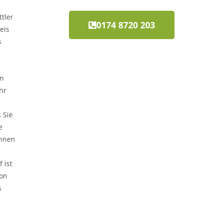
ttler
0174 8720 203
eis
s
en
hr
 Sie
e
Ihnen
 ist
ion
s