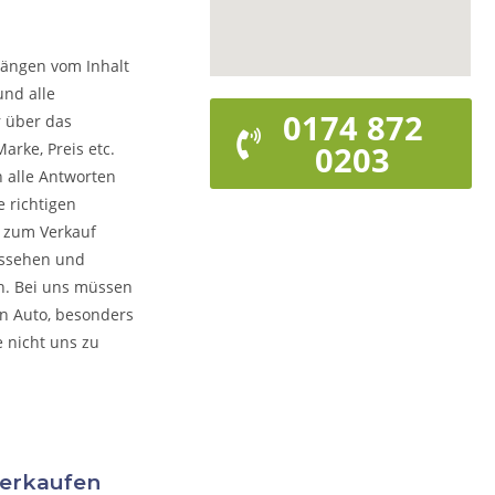
hängen vom Inhalt
und alle
0174 872
r über das
arke, Preis etc.
0203
n alle Antworten
 richtigen
o zum Verkauf
ussehen und
rn. Bei uns müssen
on Auto, besonders
e nicht uns zu
verkaufen