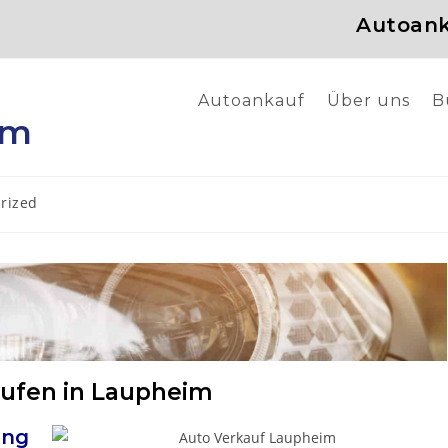
Autoank
Autoankauf
Über uns
B
im
rized
aufen in Laupheim
ng