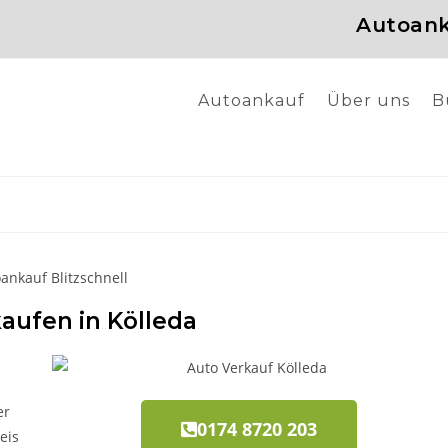
Autoank
Autoankauf
Über uns
B
aufen in Kölleda
er
0174 8720 203
eis