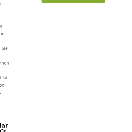
s
en
hr
 Sie
e
Ihnen
 ist
ion
s
lar
für