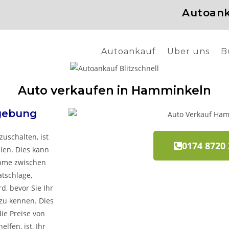
Autoank
Autoankauf
Über uns
B
Auto verkaufen in Hamminkeln
gebung
zuschalten, ist
0174 8720
elen. Dies kann
ahme zwischen
atschläge,
, bevor Sie Ihr
zu kennen. Dies
ie Preise von
lfen, ist, Ihr