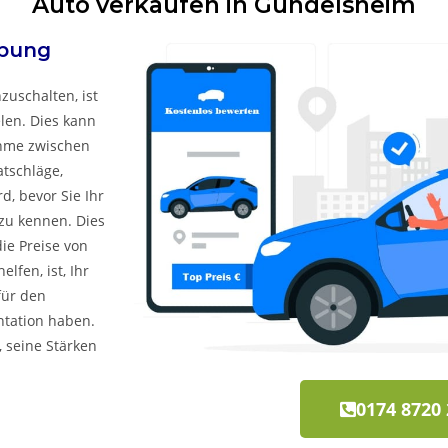
Auto verkaufen in Gundelsheim
bung
zuschalten, ist
elen. Dies kann
ahme zwischen
atschläge,
, bevor Sie Ihr
zu kennen. Dies
ie Preise von
lfen, ist, Ihr
für den
ntation haben.
, seine Stärken
0174 8720