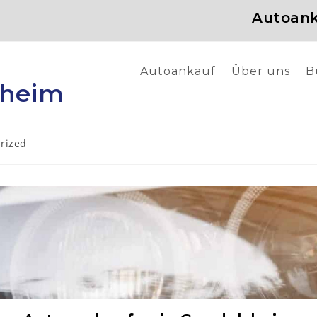
Autoank
Autoankauf
Über uns
B
sheim
rized