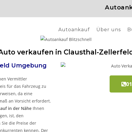
Autoank
Autoankauf
Über uns
B
Auto verkaufen in Clausthal-Zellerfel
feld
Umgebung
nen Vermittler
01
reis für das Fahrzeug zu
rweisen, da eine
aß an Vorsicht erfordert.
auf in der Nähe
Ihnen
en, ist, den
Sie die Preise der
onkurrenten kennen. Der