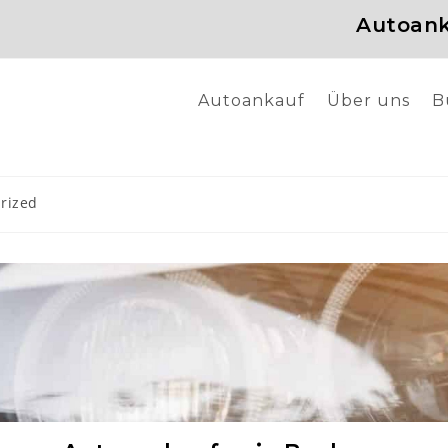
Autoank
Autoankauf
Über uns
B
g
rized