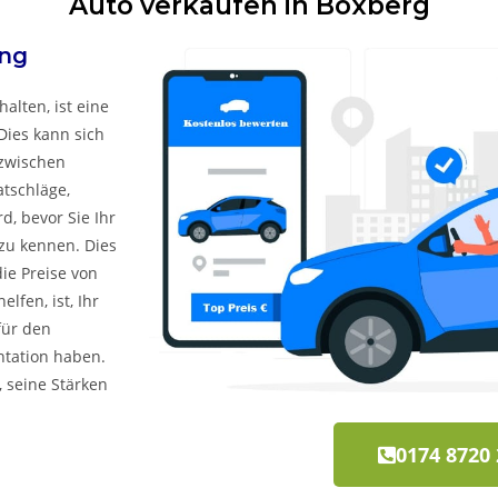
Auto verkaufen in Boxberg
ng
alten, ist eine
Dies kann sich
 zwischen
atschläge,
, bevor Sie Ihr
zu kennen. Dies
ie Preise von
lfen, ist, Ihr
für den
ntation haben.
, seine Stärken
0174 8720